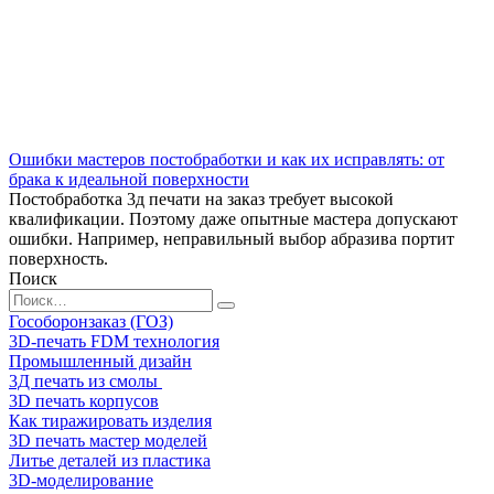
Ошибки мастеров постобработки и как их исправлять: от
брака к идеальной поверхности
Постобработка 3д печати на заказ требует высокой
квалификации. Поэтому даже опытные мастера допускают
ошибки. Например, неправильный выбор абразива портит
поверхность.
Поиск
Search
for:
Гособоронзаказ (ГОЗ)
3D-печать FDM технология
Промышленный дизайн
3Д печать из смолы
3D печать корпусов
Как тиражировать изделия
3D печать мастер моделей
Литье деталей из пластика
3D-моделирование