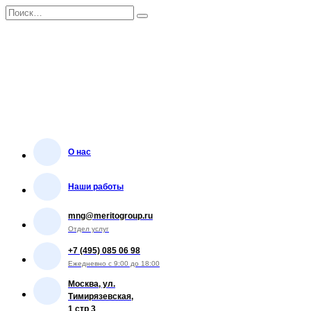
Перейти
Search
к
for:
содержанию
О нас
Наши работы
mng@meritogroup.ru
Отдел услуг
+7 (495) 085 06 98
Ежедневно с 9:00 до 18:00
Москва, ул.
Тимирязевская,
1 стр 3