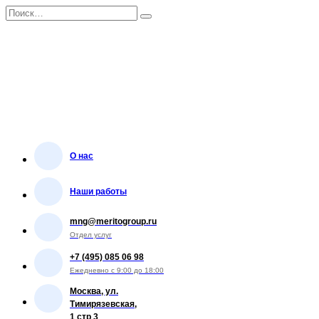
Перейти
Search
к
for:
содержанию
О нас
Наши работы
mng@meritogroup.ru
Отдел услуг
+7 (495) 085 06 98
Ежедневно с 9:00 до 18:00
Москва, ул.
Тимирязевская,
1 стр 3