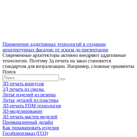
Применение аддитивных технологий в создании
архитектурных фасадов: от эскиза до презентации
Современные архитекторы активно внедряют аддитивные
технологии. Поэтому 3д печать на заказ становится
стандартом для визуализации. Например, сложные орнаменты
Поиск
Search
for:
3D печать корпусов
3Д печать из смолы
Литье изделий из резины
Литье деталей из пластика
3D-печать FDM технология
3D-моделирование
3D печать мастер моделей
Промышленный дизайн
Как тиражировать изделия
Гособоронзаказ (ГОЗ)