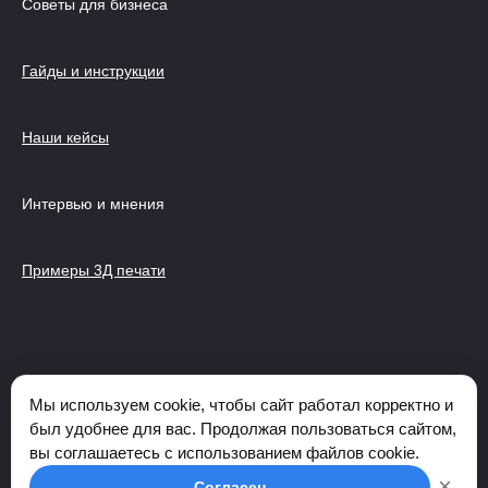
Советы для бизнеса
Гайды и инструкции
Наши кейсы
Интервью и мнения
Примеры 3Д печати
© 2026 ФАБРИКА БРАТЬЕВ ПРОСВИРНИНЫХ - Первая в
России ферма 3Д печати, Услуги 3D печати и
Мы используем cookie, чтобы сайт работал корректно и
моделирования, Конструкторское бюро, Литье в силиконовые
был удобнее для вас. Продолжая пользоваться сайтом,
формы, Покраска | Политика обработки персональных
вы соглашаетесь с использованием файлов cookie.
данных Обращаем ваше внимание на то, что данный
×
Согласен