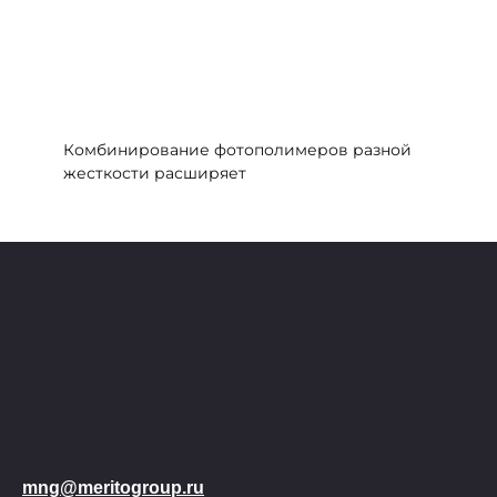
Комбинирование фотополимеров разной
жесткости расширяет
mng@meritogroup.ru