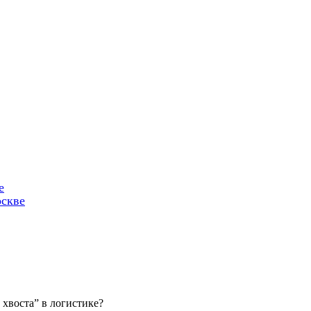
е
оскве
 хвоста” в логистике?