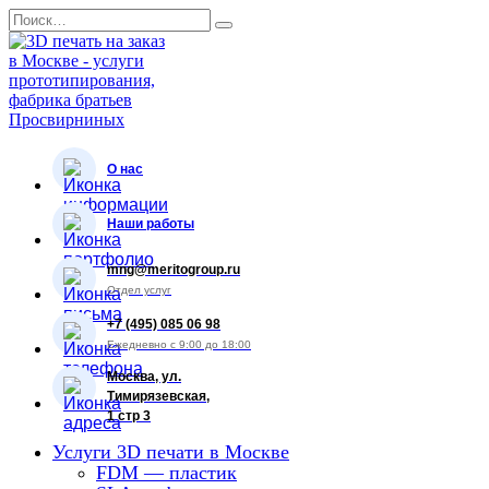
Перейти
Search
к
for:
содержанию
О нас
Наши работы
mng@meritogroup.ru
Отдел услуг
+7 (495) 085 06 98
Ежедневно с 9:00 до 18:00
Москва, ул.
Тимирязевская,
1 стр 3
Услуги 3D печати в Москве
FDM — пластик