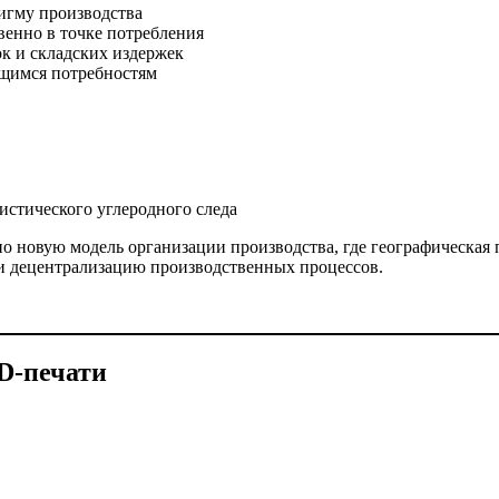
игму производства
енно в точке потребления
к и складских издержек
щимся потребностям
истического углеродного следа
 новую модель организации производства, где географическая п
 и децентрализацию производственных процессов.
D-печати