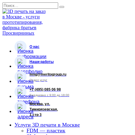
Перейти
Search
к
for:
содержанию
О нас
Наши работы
mng@meritogroup.ru
Отдел услуг
+7 (495) 085 06 98
Ежедневно с 9:00 до 18:00
Москва, ул.
Тимирязевская,
1 стр 3
Услуги 3D печати в Москве
FDM — пластик