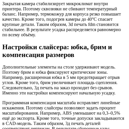
Закрытая камера стабилизирует микроклимат внутри
принтера. Поэтому сквозняки не сбивают температурный
баланс. Например, термокожур для корпуса резко повышает
качество. Кроме того, подогрев камеры до 40°C спасает
крупные детали. Таким образом, 3d печать fdm становится
стабильнее. В результате усадка распределяется равномерно
по всему объёму.
Настройки слайсера: юбка, брим и
компенсация размеров
Дополнительные элементы на столе удерживают модель.
Поэтому брим и юбка фиксируют критические зоны.
Например, расширенная юбка в 5 мм предотвращает отрыв
углов. Кроме того, брим увеличивает площадь сцепления.
Следовательно, 3д печать на заказ проходит без срывов.
Именно эти настройки компенсируют начальную усадку.
Программная компенсация масштаба исправляет линейные
искажения. Поэтому слайсеры позволяют задать процент
масштабирования. Например, ABS уменьшают на 0,3–0,5%
ещё до экспорта. Кроме того, точные допуски закладываются
в CAD-модель. Таким образом, 3д печать деталей
соответствует чертежам. В результате сборочные узлы