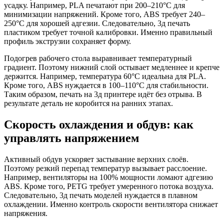
усадку. Например, PLA печатают при 200–210°C для
минимизации напряжений. Кроме того, ABS требует 240–
250°C для хорошей адгезии. Следовательно, 3д печать
пластиком требует точной калибровки. Именно правильный
профиль экструзии сохраняет форму.
Подогрев рабочего стола выравнивает температурный
градиент. Поэтому нижний слой остывает медленнее и крепче
держится. Например, температура 60°C идеальна для PLA.
Кроме того, ABS нуждается в 100–110°C для стабильности.
Таким образом, печать на 3д принтере идёт без отрыва. В
результате деталь не коробится на ранних этапах.
Скорость охлаждения и обдув: как
управлять напряжением
Активный обдув ускоряет застывание верхних слоёв.
Поэтому резкий перепад температур вызывает расслоение.
Например, вентиляторы на 100% мощности ломают адгезию
ABS. Кроме того, PETG требует умеренного потока воздуха.
Следовательно, 3д печать моделей нуждается в плавном
охлаждении. Именно контроль скорости вентилятора снижает
напряжения.