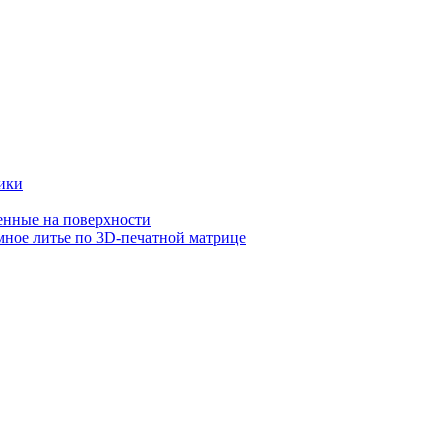
ики
ное литье по 3D-печатной матрице