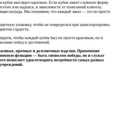
ам кубок выглядел идеально. Если кубок имеет сложную форму
оготип или надпись, в зависимости от пожеланий клиента.
ящая награда. Мы понимаем, что каждый заказ — это не просто
 защитную упаковку, чтобы не повредиться при транспортировке.
дметом гордости.
лируем, чтобы каждый кубок был не просто красивым, но и
мволами побед и достижений.
асивые, прочные и долговечные изделия. Применение
основную функцию — быть символом победы, но и служат
что позволяет удовлетворить потребности самых разных
 учреждений.