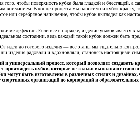
 того, чтобы поверхность кубка была гладкой и блестящей, а с
ым вниманием. В конце процесса мы наносим на кубок краску, л
тое или серебряное напыление, чтобы кубок выглядел как насто
наличие дефектов. Если все в порядке, изделие упаковывается в
 идеальном состоянии, ведь каждый такой кубок должен быть пре
 От идеи до готового изделия — все этапы мы тщательно контро
аши изделия радовали и вдохновляли, становясь настоящими си
 и универсальный процесс, который позволяет создавать кр
яет производить кубки, которые не только выполняют свою 
и могут быть изготовлены в различных стилях и дизайнах, 
т спортивных организаций до корпораций и образовательных