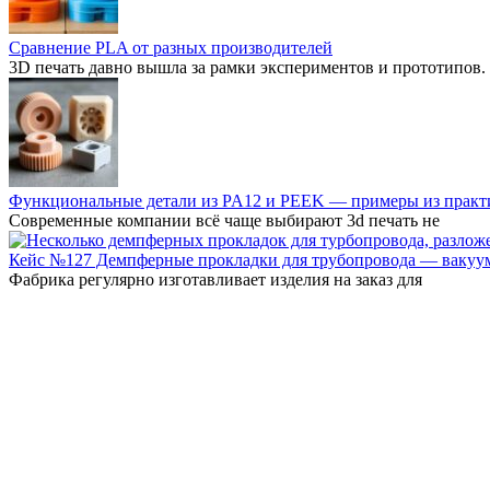
Сравнение PLA от разных производителей
3D печать давно вышла за рамки экспериментов и прототипов.
Функциональные детали из PA12 и PEEK — примеры из практ
Современные компании всё чаще выбирают 3d печать не
Кейс №127 Демпферные прокладки для трубопровода — вакуум
Фабрика регулярно изготавливает изделия на заказ для