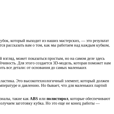
бок, который выходит из наших мастерских, — это результат
тся рассказать вам о том, как мы работаем над каждым кубком,
 взгляд, может показаться простым, но на самом деле здесь
чивость. Для этого создается 3D-модель, которая поможет нам
ить все детали: от основания до самых маленьких
 пластика. Это высокотехнологичный элемент, который должен
мпературе и давлению. Но бывает, что для маленьких партий
риалы, такие как
ABS
или
полистирол
, которые обеспечивают
олучаем заготовку кубка. Но это еще не конец работы —