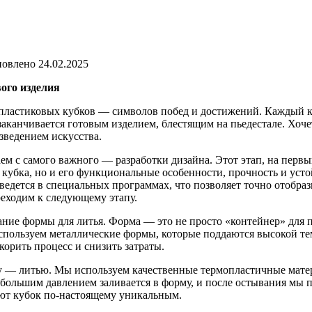
овлено
24.02.2025
ого изделия
пластиковых кубков — символов побед и достижений. Каждый ку
заканчивается готовым изделием, блестящим на пьедестале. Хоче
зведением искусства.
аем с самого важного — разработки дизайна. Этот этап, на первый
убка, но и его функциональные особенности, прочность и устой
 ведется в специальных программах, что позволяет точно отобраз
реходим к следующему этапу.
дание формы для литья. Форма — это не просто «контейнер» для
используем металлические формы, которые поддаются высокой те
корить процесс и снизить затраты.
пу — литью. Мы используем качественные термопластичные мате
большим давлением заливается в форму, и после остывания мы п
ают кубок по-настоящему уникальным.