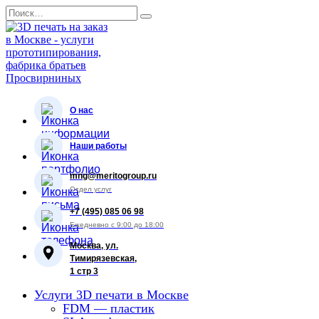
Перейти
Search
к
for:
содержанию
О нас
Наши работы
mng@meritogroup.ru
Отдел услуг
+7 (495) 085 06 98
Ежедневно с 9:00 до 18:00
Москва, ул.
Тимирязевская,
1 стр 3
Услуги 3D печати в Москве
FDM — пластик