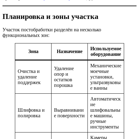
Планировка и зоны участка
Участок постобработки разделён на несколько
функциональных зон:
Используемое
Зона
Назначение
оборудование
Механические
Удаление
Очистка и
моечные
опор и
удаление
установки,
остатков
поддержек
ультразвуковы
порошка
е ванны
Автоматическ
ие
Шлифовка и
Выравнивани
шлифовальны
полировка
е поверхности
е машины,
ручные
инструменты
Камеры