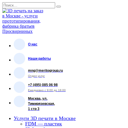
Перейти
Search
к
for:
содержанию
О нас
Наши работы
mng@meritogroup.ru
Отдел услуг
+7 (495) 085 06 98
Ежедневно с 9:00 до 18:00
Москва, ул.
Тимирязевская,
1 стр 3
Услуги 3D печати в Москве
FDM — пластик