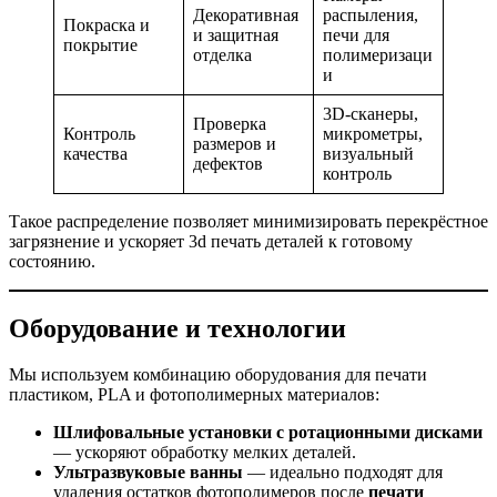
Декоративная
распыления,
Покраска и
и защитная
печи для
покрытие
отделка
полимеризаци
и
3D-сканеры,
Проверка
Контроль
микрометры,
размеров и
качества
визуальный
дефектов
контроль
Такое распределение позволяет минимизировать перекрёстное
загрязнение и ускоряет 3d печать деталей к готовому
состоянию.
Оборудование и технологии
Мы используем комбинацию оборудования для печати
пластиком, PLA и фотополимерных материалов:
Шлифовальные установки с ротационными дисками
— ускоряют обработку мелких деталей.
Ультразвуковые ванны
— идеально подходят для
удаления остатков фотополимеров после
печати