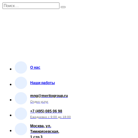
Перейти
Search
к
for:
содержанию
О нас
Наши работы
mng@meritogroup.ru
Отдел услуг
+7 (495) 085 06 98
Ежедневно с 9:00 до 18:00
Москва, ул.
Тимирязевская,
1 стр 3