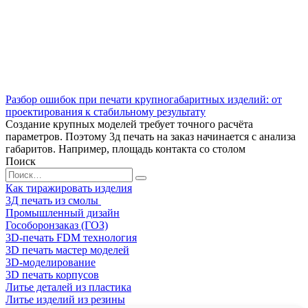
Разбор ошибок при печати крупногабаритных изделий: от
проектирования к стабильному результату
Создание крупных моделей требует точного расчёта
параметров. Поэтому 3д печать на заказ начинается с анализа
габаритов. Например, площадь контакта со столом
Поиск
Search
for:
Как тиражировать изделия
3Д печать из смолы
Промышленный дизайн
Гособоронзаказ (ГОЗ)
3D-печать FDM технология
3D печать мастер моделей
3D-моделирование
3D печать корпусов
Литье деталей из пластика
Литье изделий из резины