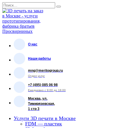
Перейти
Search
к
for:
содержанию
О нас
Наши работы
mng@meritogroup.ru
Отдел услуг
+7 (495) 085 06 98
Ежедневно с 9:00 до 18:00
Москва, ул.
Тимирязевская,
1 стр 3
Услуги 3D печати в Москве
FDM — пластик